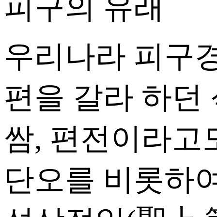
피구의 유래
우리나라 피구경
편을 갈라 하던
쌈, 편전이라고
단오를 비롯하여 