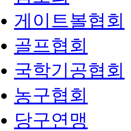
게이트볼협회
골프협회
국학기공협회
농구협회
당구연맹