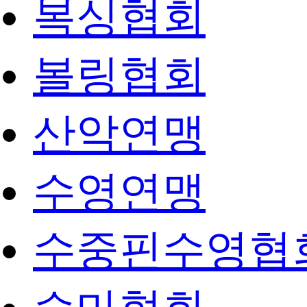
복싱협회
볼링협회
산악연맹
수영연맹
수중핀수영협