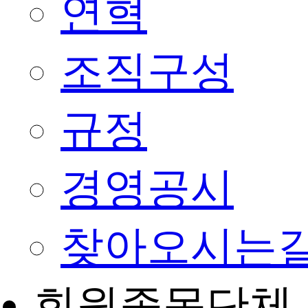
연혁
조직구성
규정
경영공시
찾아오시는
회원종목단체