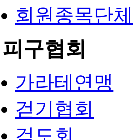
회원종목단체
피구협회
가라테연맹
걷기협회
검도회