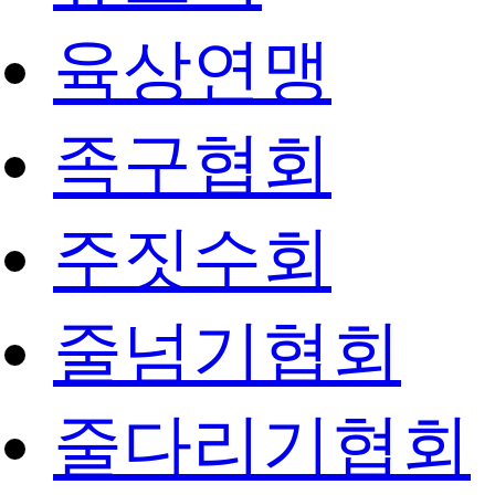
육상연맹
족구협회
주짓수회
줄넘기협회
줄다리기협회