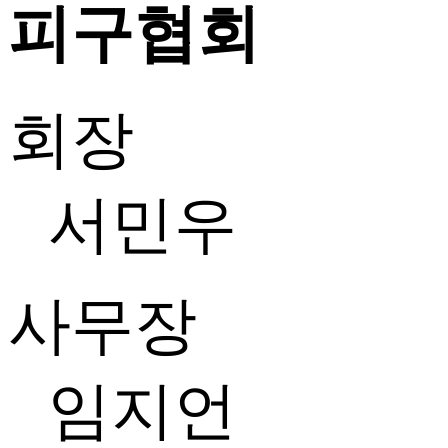
피구협회
회장
서민우
사무장
임지언