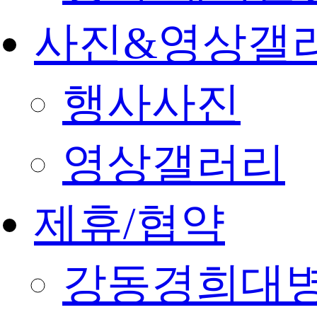
사진&영상갤
행사사진
영상갤러리
제휴/협약
강동경희대