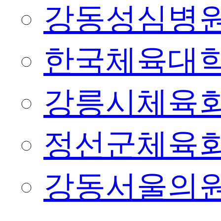
강동성심병
한국체육대
강릉시체육
정선군체육
강동서울의