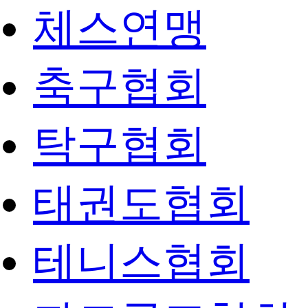
체스연맹
축구협회
탁구협회
태권도협회
테니스협회