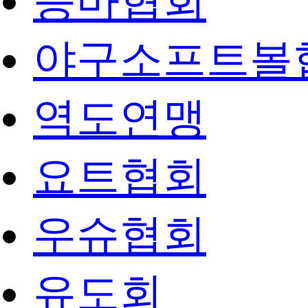
승마협회
야구소프트볼
역도연맹
요트협회
우슈협회
유도회