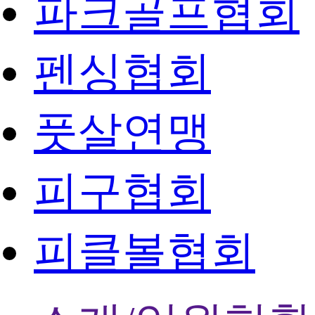
파크골프협회
펜싱협회
풋살연맹
피구협회
피클볼협회