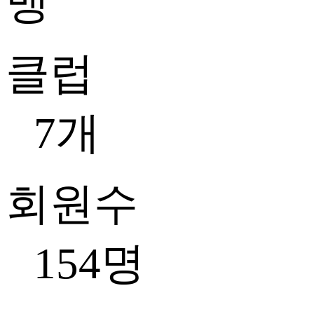
클럽
7개
회원수
154명