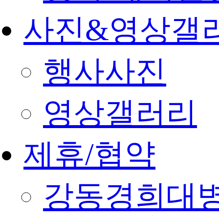
사진&영상갤
행사사진
영상갤러리
제휴/협약
강동경희대