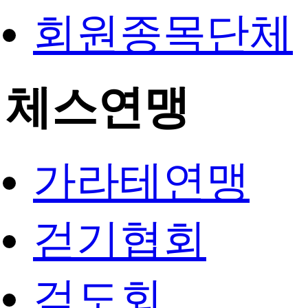
회원종목단체
체스연맹
가라테연맹
걷기협회
검도회