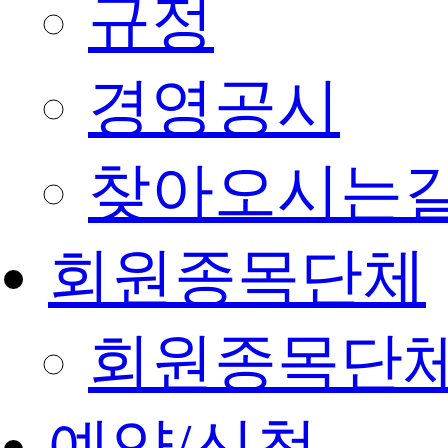
규정
경영공시
찾아오시는
회원종목단체
회원종목단
예약/신청