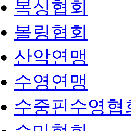
복싱협회
볼링협회
산악연맹
수영연맹
수중핀수영협