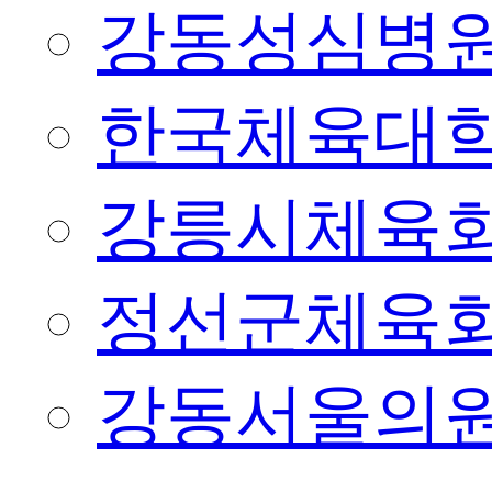
강동성심병
한국체육대
강릉시체육
정선군체육
강동서울의