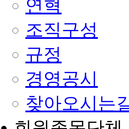
연혁
조직구성
규정
경영공시
찾아오시는
회원종목단체