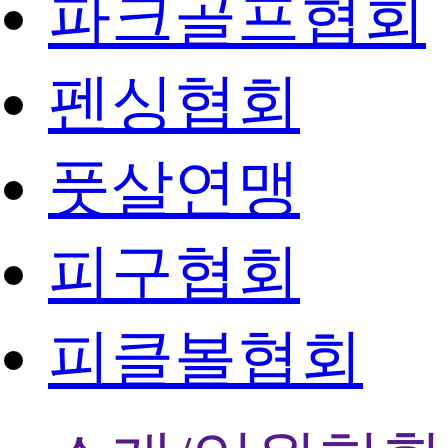
파크골프협회
펜싱협회
풋살연맹
피구협회
피클볼협회