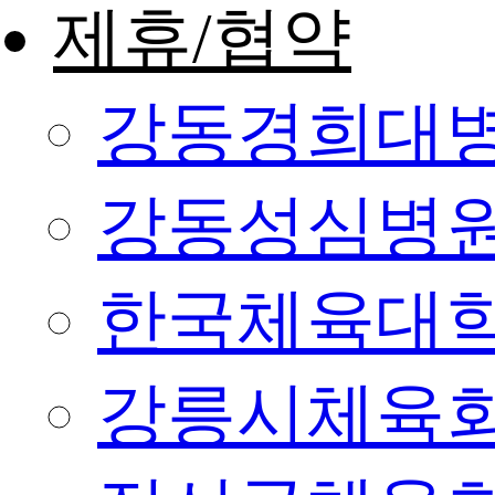
제휴/협약
강동경희대
강동성심병
한국체육대
강릉시체육