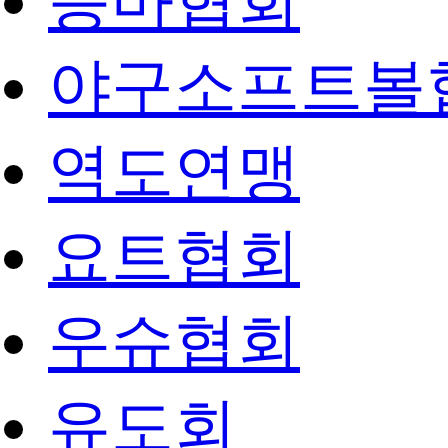
승마협회
야구소프트볼
역도연맹
요트협회
우슈협회
유도회