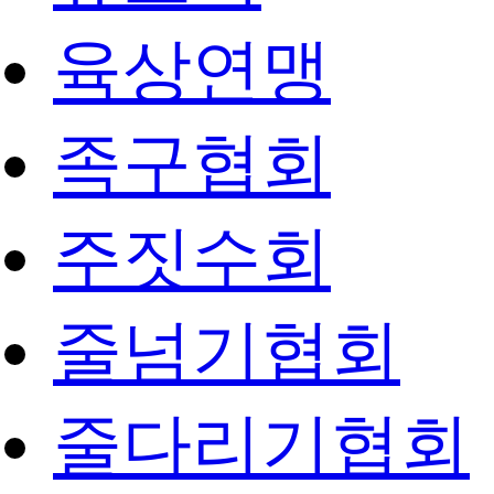
육상연맹
족구협회
주짓수회
줄넘기협회
줄다리기협회