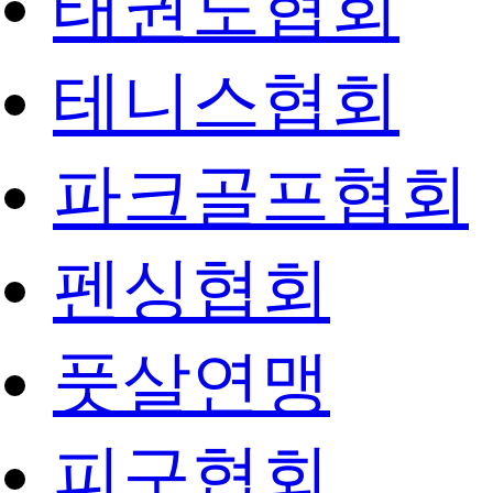
태권도협회
테니스협회
파크골프협회
펜싱협회
풋살연맹
피구협회