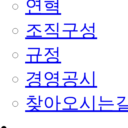
연혁
조직구성
규정
경영공시
찾아오시는
회원종목단