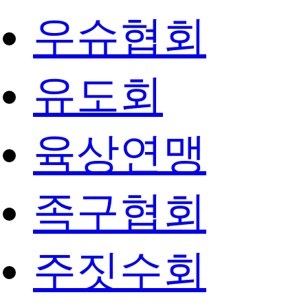
우슈협회
유도회
육상연맹
족구협회
주짓수회