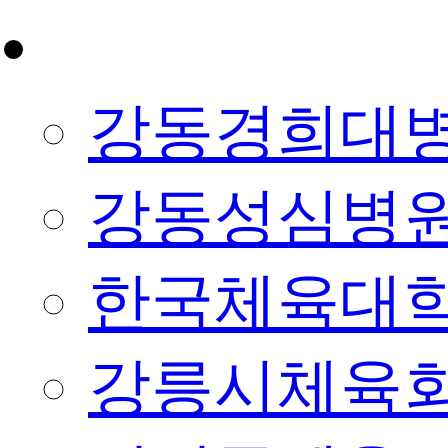
제휴/협약
강동경희대
강동성심병
한국체육대
강릉시체육