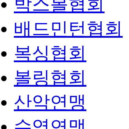
박스볼협회
배드민턴협회
복싱협회
볼링협회
산악연맹
수영연맹