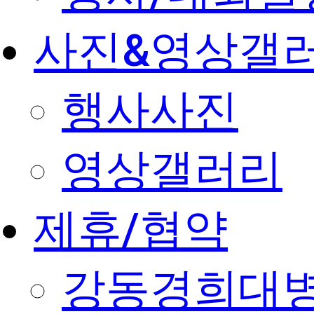
사진&영상갤
행사사진
영상갤러리
제휴/협약
강동경희대