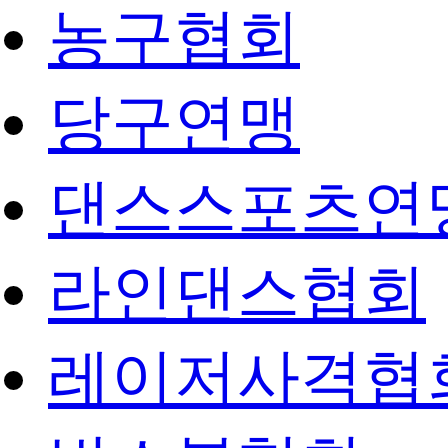
농구협회
당구연맹
댄스스포츠연
라인댄스협회
레이저사격협