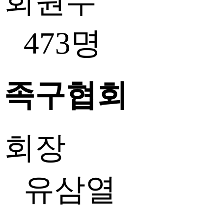
회원수
473명
족구협회
회장
유삼열