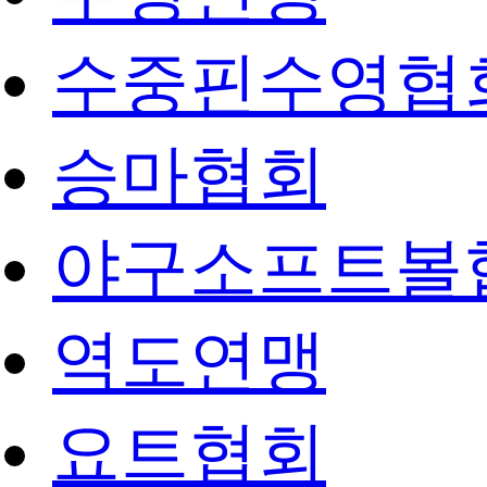
수중핀수영협
승마협회
야구소프트볼
역도연맹
요트협회