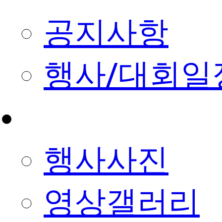
공지사항
행사/대회일
사진&영상
행사사진
영상갤러리