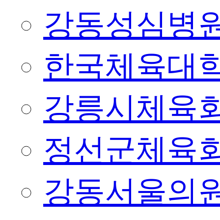
강동성심병
한국체육대
강릉시체육
정선군체육
강동서울의