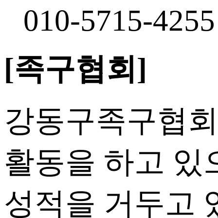
010-5715-4255
[족구협회]
강동구족구협회
활동을 하고 있
성적을 거두고 