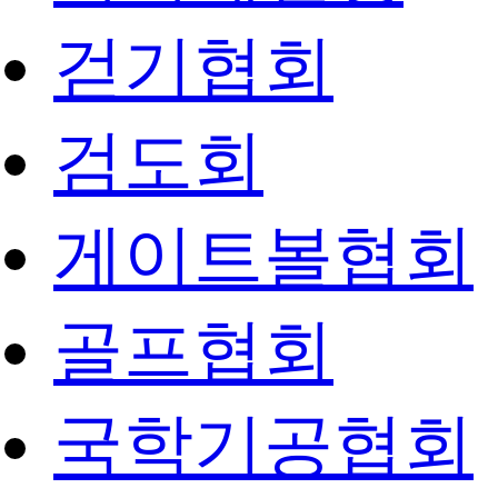
걷기협회
검도회
게이트볼협회
골프협회
국학기공협회