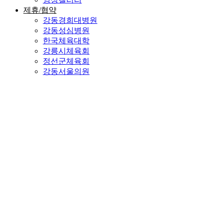
제휴/협약
강동경희대병원
강동성심병원
한국체육대학
강릉시체육회
정선군체육회
강동서울의원