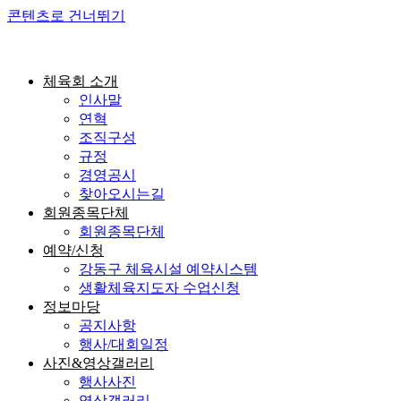
콘텐츠로 건너뛰기
체육회 소개
인사말
연혁
조직구성
규정
경영공시
찾아오시는길
회원종목단체
회원종목단체
예약/신청
강동구 체육시설 예약시스템
생활체육지도자 수업신청
정보마당
공지사항
행사/대회일정
사진&영상갤러리
행사사진
영상갤러리