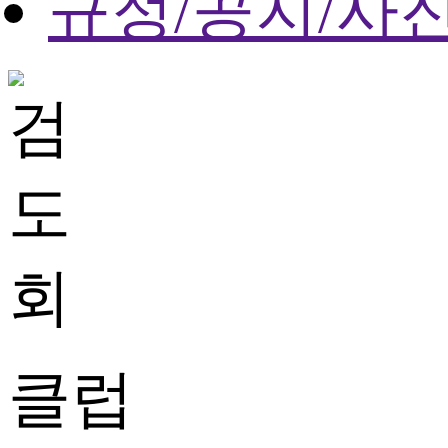
규정/공지/사
클럽