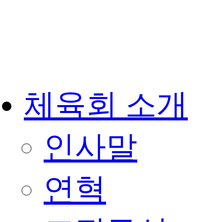
콘
텐
츠
로
건
너
뛰
기
체육회 소개
인사말
연혁