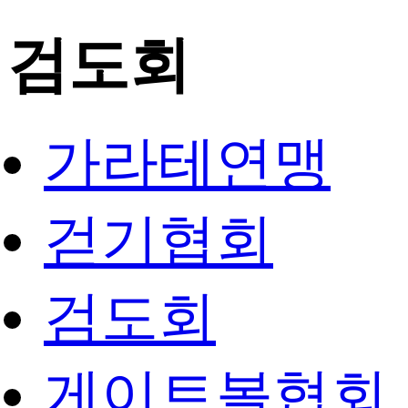
검도회
가라테연맹
걷기협회
검도회
게이트볼협회