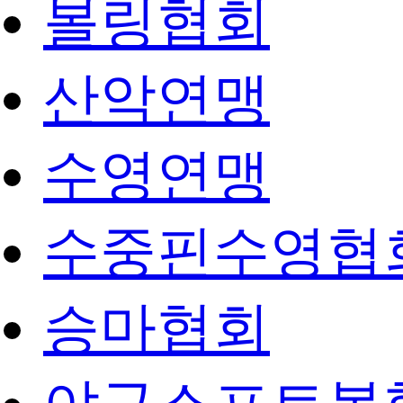
볼링협회
산악연맹
수영연맹
수중핀수영협
승마협회