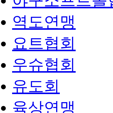
야구소프트볼
역도연맹
요트협회
우슈협회
유도회
육상연맹