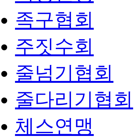
족구협회
주짓수회
줄넘기협회
줄다리기협회
체스연맹