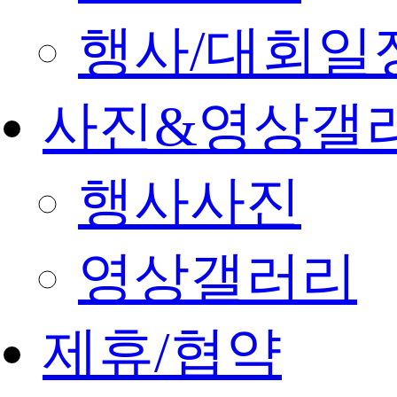
행사/대회일
사진&영상갤
행사사진
영상갤러리
제휴/협약