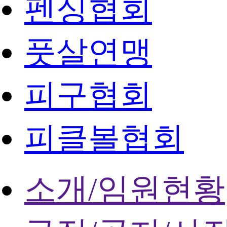
펜싱협회
풋살연맹
피구협회
피클볼협회
소개/임원현황