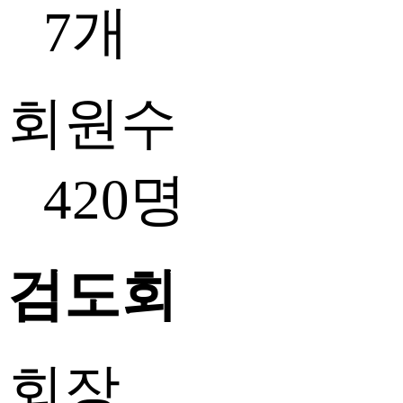
7개
회원수
420명
검도회
회장