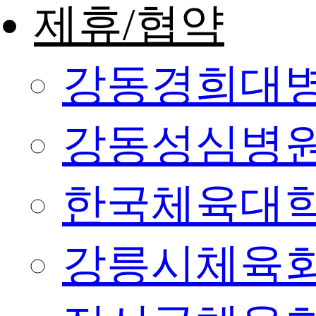
제휴/협약
강동경희대
강동성심병
한국체육대
강릉시체육