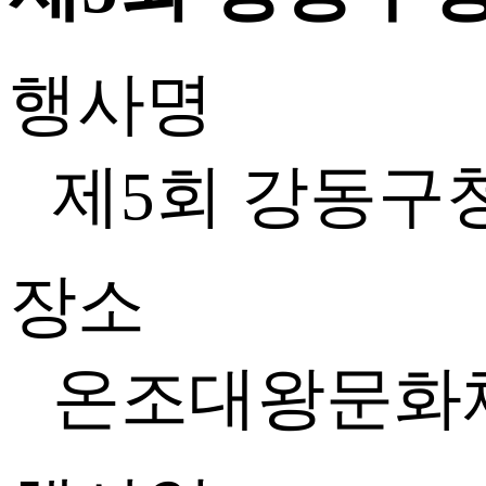
행사명
제5회 강동구
장소
온조대왕문화체