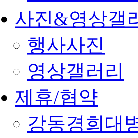
사진&영상갤
행사사진
영상갤러리
제휴/협약
강동경희대