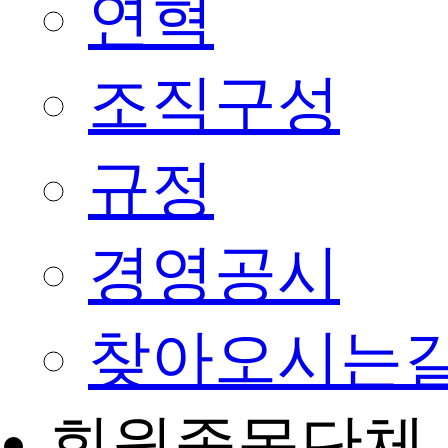
연혁
조직구성
규정
경영공시
찾아오시는
회원종목단체