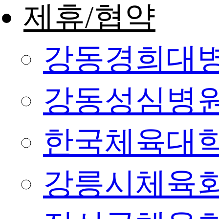
제휴/협약
강동경희대
강동성심병
한국체육대
강릉시체육