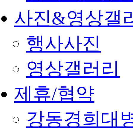
사진&영상갤
행사사진
영상갤러리
제휴/협약
강동경희대