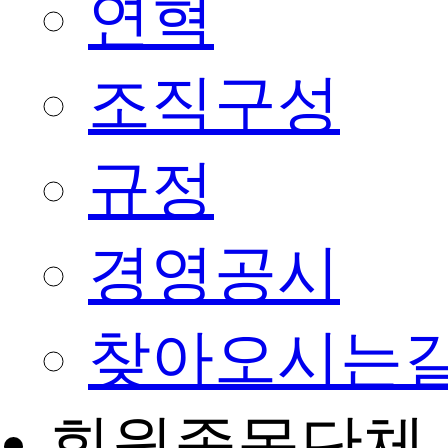
연혁
조직구성
규정
경영공시
찾아오시는
회원종목단체