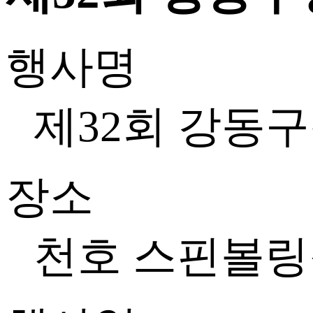
행사명
제32회 강동
장소
천호 스핀볼링