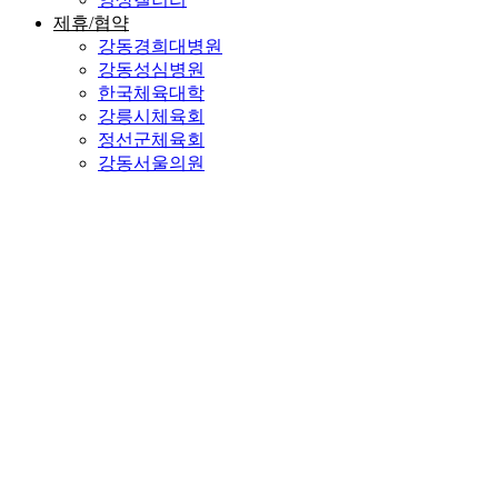
제휴/협약
강동경희대병원
강동성심병원
한국체육대학
강릉시체육회
정선군체육회
강동서울의원