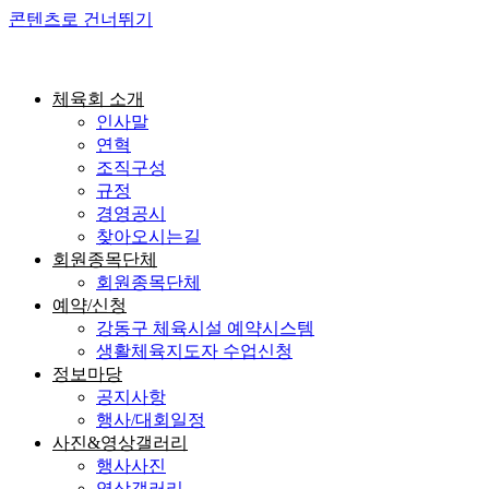
콘텐츠로 건너뛰기
체육회 소개
인사말
연혁
조직구성
규정
경영공시
찾아오시는길
회원종목단체
회원종목단체
예약/신청
강동구 체육시설 예약시스템
생활체육지도자 수업신청
정보마당
공지사항
행사/대회일정
사진&영상갤러리
행사사진
영상갤러리