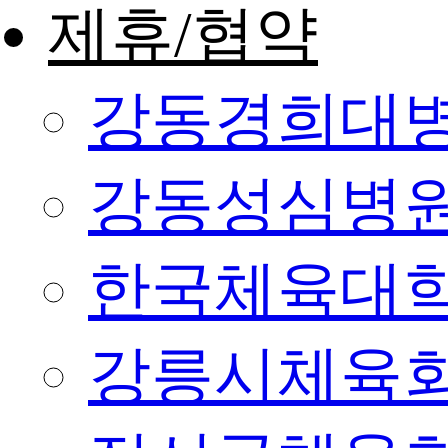
제휴/협약
강동경희대
강동성심병
한국체육대
강릉시체육