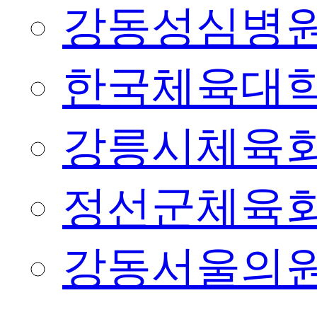
강동성심병
한국체육대
강릉시체육
정선군체육
강동서울의