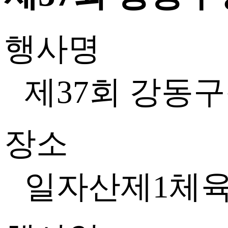
행사명
제37회 강동
장소
일자산제1체