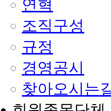
연혁
조직구성
규정
경영공시
찾아오시는
회원종목단체