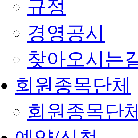
규정
경영공시
찾아오시는
회원종목단체
회원종목단
예약/신청