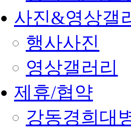
사진&영상갤
행사사진
영상갤러리
제휴/협약
강동경희대