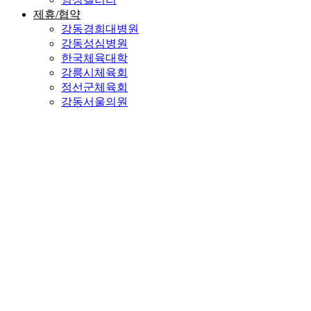
제휴/협약
강동경희대병원
강동성심병원
한국체육대학
강릉시체육회
정선군체육회
강동서울의원