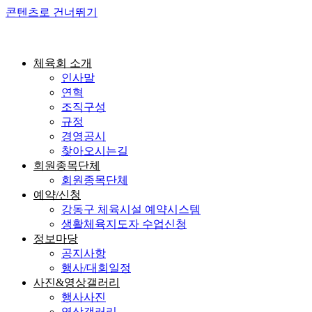
콘텐츠로 건너뛰기
체육회 소개
인사말
연혁
조직구성
규정
경영공시
찾아오시는길
회원종목단체
회원종목단체
예약/신청
강동구 체육시설 예약시스템
생활체육지도자 수업신청
정보마당
공지사항
행사/대회일정
사진&영상갤러리
행사사진
영상갤러리