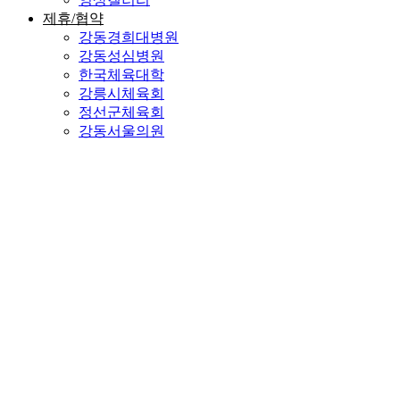
제휴/협약
강동경희대병원
강동성심병원
한국체육대학
강릉시체육회
정선군체육회
강동서울의원