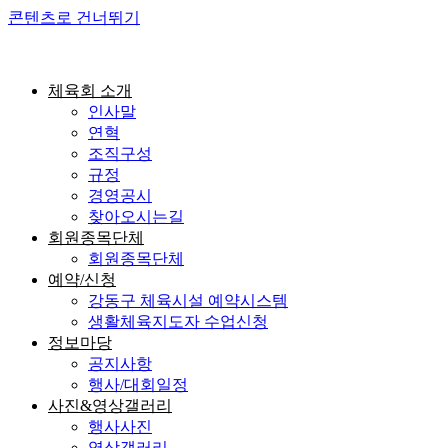
콘텐츠로 건너뛰기
체육회 소개
인사말
연혁
조직구성
규정
경영공시
찾아오시는길
회원종목단체
회원종목단체
예약/신청
강동구 체육시설 예약시스템
생활체육지도자 수업신청
정보마당
공지사항
행사/대회일정
사진&영상갤러리
행사사진
영상갤러리