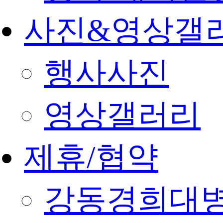
사진&영상갤
행사사진
영상갤러리
제휴/협약
강동경희대