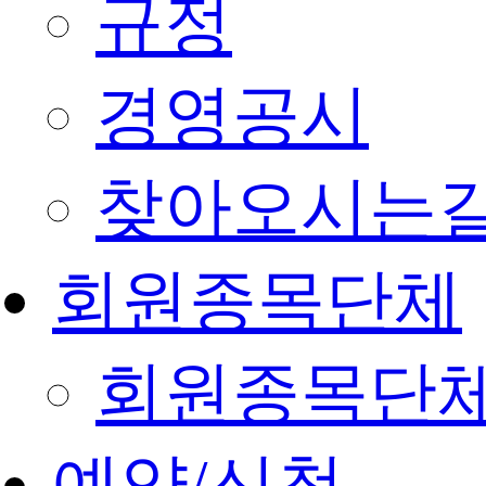
규정
경영공시
찾아오시는
회원종목단체
회원종목단
예약/신청