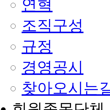
연혁
조직구성
규정
경영공시
찾아오시는
회원종목단체