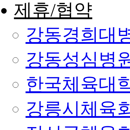
제휴/협약
강동경희대
강동성심병
한국체육대
강릉시체육