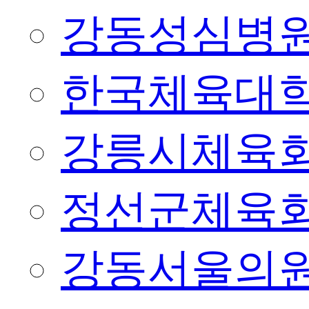
강동성심병
한국체육대
강릉시체육
정선군체육
강동서울의