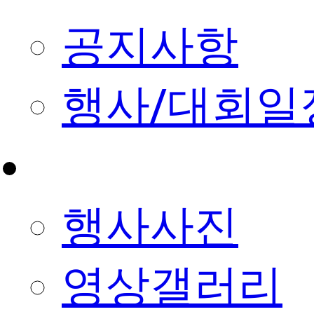
공지사항
행사/대회일
사진&영상
행사사진
영상갤러리