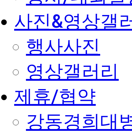
사진&영상갤
행사사진
영상갤러리
제휴/협약
강동경희대