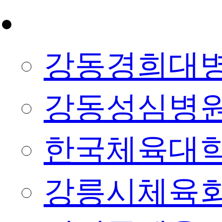
제휴/협약
강동경희대
강동성심병
한국체육대
강릉시체육