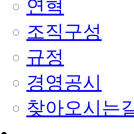
연혁
조직구성
규정
경영공시
찾아오시는
회원종목단