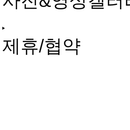
사진&영상갤러
제휴/협약