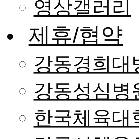
영상갤러리
제휴/협약
강동경희대
강동성심병
한국체육대