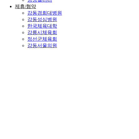
제휴/협약
강동경희대병원
강동성심병원
한국체육대학
강릉시체육회
정선군체육회
강동서울의원