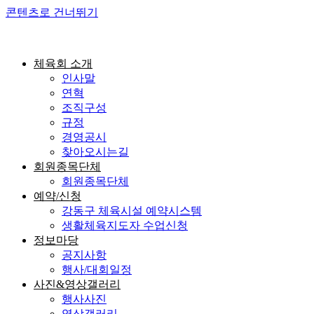
콘텐츠로 건너뛰기
체육회 소개
인사말
연혁
조직구성
규정
경영공시
찾아오시는길
회원종목단체
회원종목단체
예약/신청
강동구 체육시설 예약시스템
생활체육지도자 수업신청
정보마당
공지사항
행사/대회일정
사진&영상갤러리
행사사진
영상갤러리