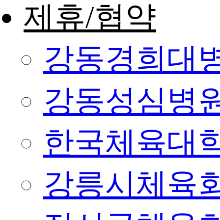
제휴/협약
강동경희대
강동성심병
한국체육대
강릉시체육