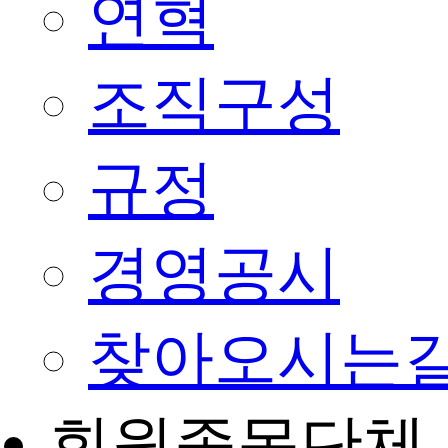
연혁
조직구성
규정
경영공시
찾아오시는
회원종목단체