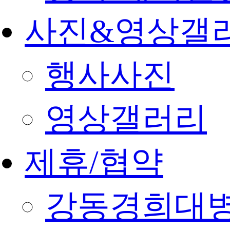
사진&영상갤
행사사진
영상갤러리
제휴/협약
강동경희대