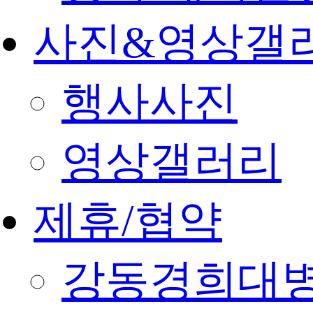
사진&영상갤
행사사진
영상갤러리
제휴/협약
강동경희대