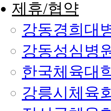
제휴/협약
강동경희대
강동성심병
한국체육대
강릉시체육