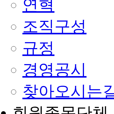
연혁
조직구성
규정
경영공시
찾아오시는
회원종목단체