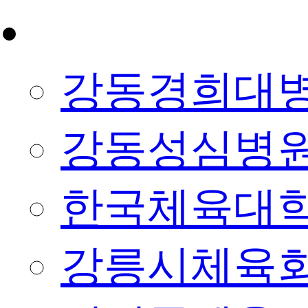
제휴/협약
강동경희대
강동성심병
한국체육대
강릉시체육