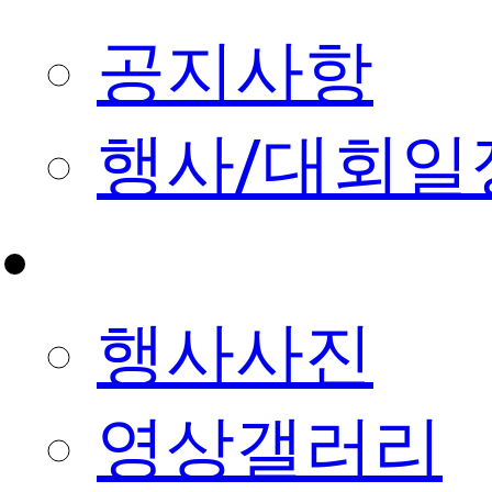
공지사항
행사/대회일
사진&영상
행사사진
영상갤러리