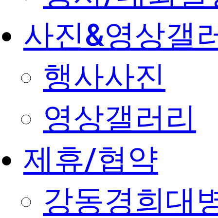
사진&영상갤
행사사진
영상갤러리
제휴/협약
강동경희대