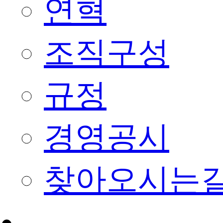
연혁
조직구성
규정
경영공시
찾아오시는
회원종목단