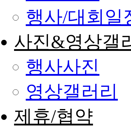
행사/대회일
사진&영상갤
행사사진
영상갤러리
제휴/협약