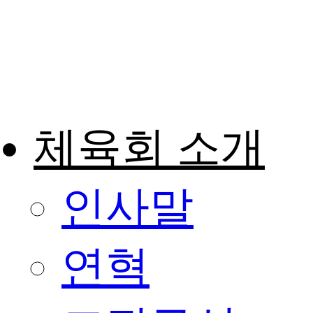
콘
텐
츠
로
건
너
뛰
기
체육회 소개
인사말
연혁