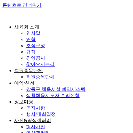
콘텐츠로 건너뛰기
체육회 소개
인사말
연혁
조직구성
규정
경영공시
찾아오시는길
회원종목단체
회원종목단체
예약/신청
강동구 체육시설 예약시스템
생활체육지도자 수업신청
정보마당
공지사항
행사/대회일정
사진&영상갤러리
행사사진
영상갤러리