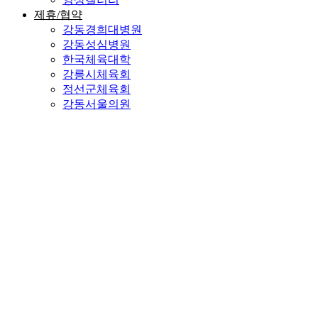
제휴/협약
강동경희대병원
강동성심병원
한국체육대학
강릉시체육회
정선군체육회
강동서울의원