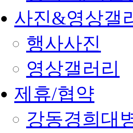
사진&영상갤
행사사진
영상갤러리
제휴/협약
강동경희대