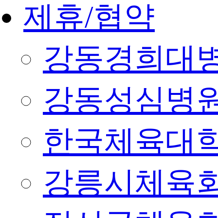
제휴/협약
강동경희대
강동성심병
한국체육대
강릉시체육