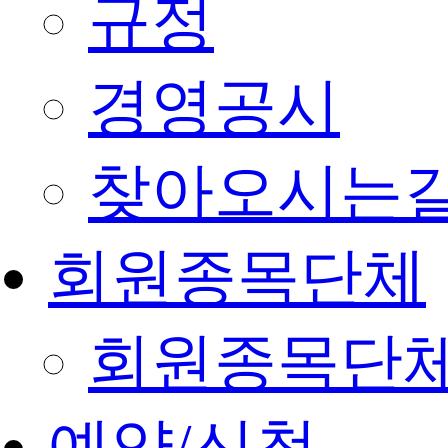
규정
경영공시
찾아오시는
회원종목단체
회원종목단
예약/신청