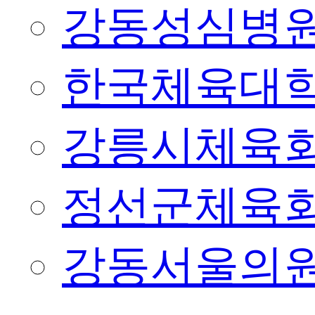
강동성심병
한국체육대
강릉시체육
정선군체육
강동서울의