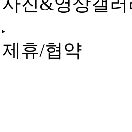
사진&영상갤러
제휴/협약