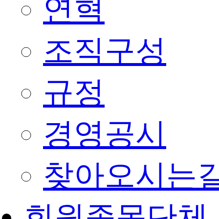
연혁
조직구성
규정
경영공시
찾아오시는
회원종목단체