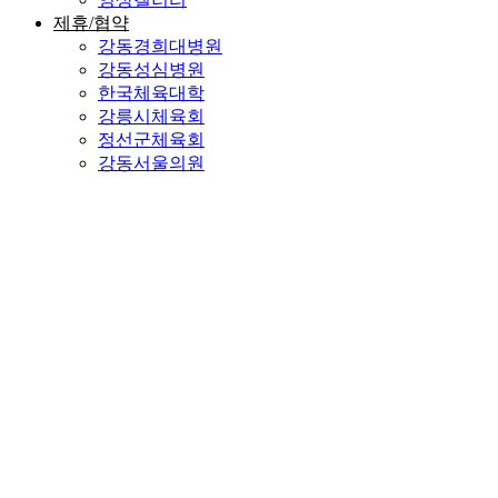
제휴/협약
강동경희대병원
강동성심병원
한국체육대학
강릉시체육회
정선군체육회
강동서울의원