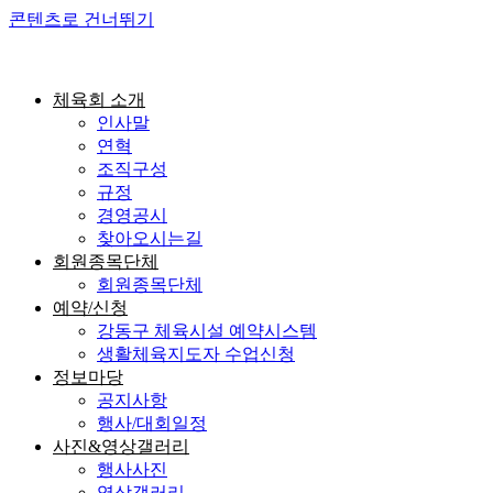
콘텐츠로 건너뛰기
체육회 소개
인사말
연혁
조직구성
규정
경영공시
찾아오시는길
회원종목단체
회원종목단체
예약/신청
강동구 체육시설 예약시스템
생활체육지도자 수업신청
정보마당
공지사항
행사/대회일정
사진&영상갤러리
행사사진
영상갤러리