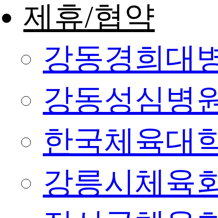
제휴/협약
강동경희대
강동성심병
한국체육대
강릉시체육