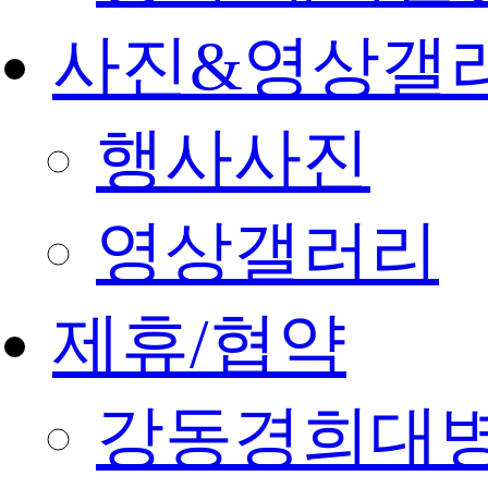
사진&영상갤
행사사진
영상갤러리
제휴/협약
강동경희대