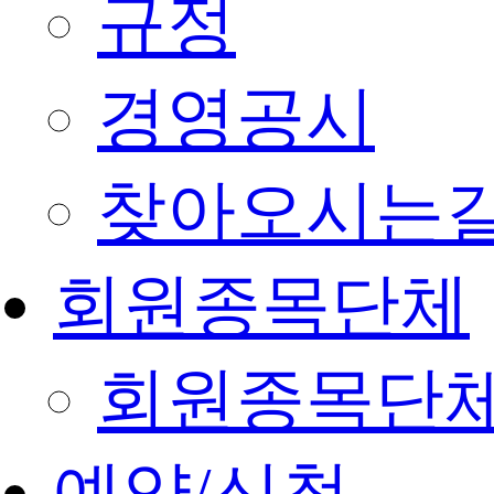
규정
경영공시
찾아오시는
회원종목단체
회원종목단
예약/신청