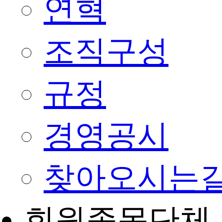
연혁
조직구성
규정
경영공시
찾아오시는
회원종목단체