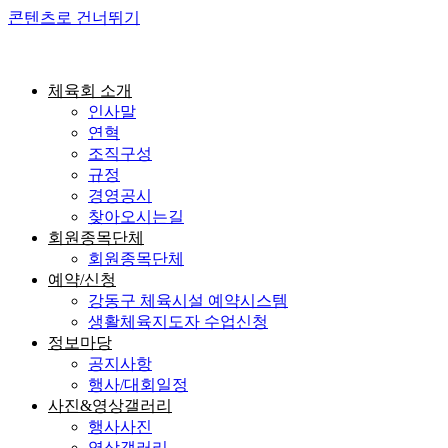
콘텐츠로 건너뛰기
체육회 소개
인사말
연혁
조직구성
규정
경영공시
찾아오시는길
회원종목단체
회원종목단체
예약/신청
강동구 체육시설 예약시스템
생활체육지도자 수업신청
정보마당
공지사항
행사/대회일정
사진&영상갤러리
행사사진
영상갤러리