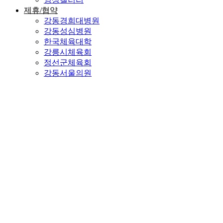
제휴/협약
강동경희대병원
강동성심병원
한국체육대학
강릉시체육회
정선군체육회
강동서울의원