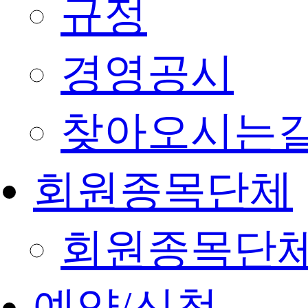
규정
경영공시
찾아오시는
회원종목단체
회원종목단
예약/신청