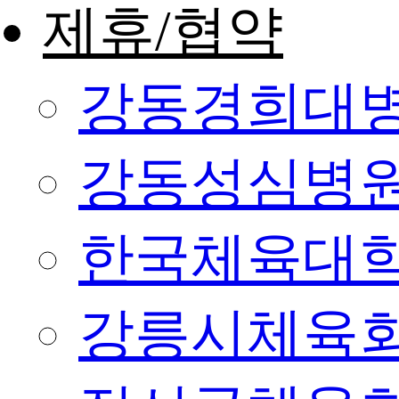
제휴/협약
강동경희대
강동성심병
한국체육대
강릉시체육