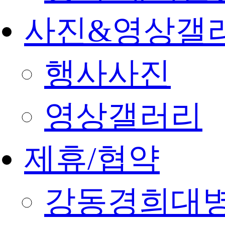
사진&영상갤
행사사진
영상갤러리
제휴/협약
강동경희대