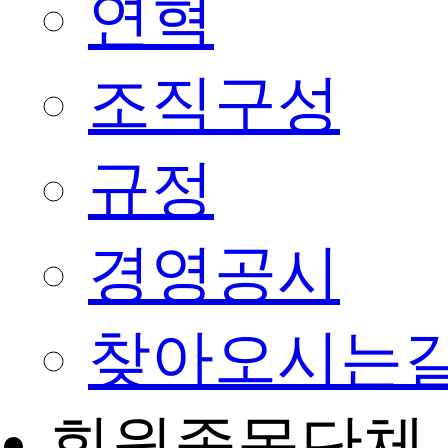
연혁
조직구성
규정
경영공시
찾아오시는
회원종목단체