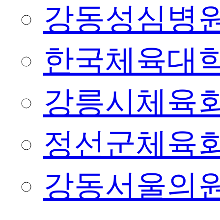
강동성심병
한국체육대
강릉시체육
정선군체육
강동서울의