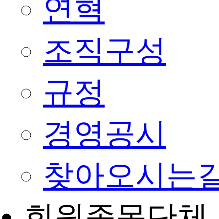
연혁
조직구성
규정
경영공시
찾아오시는
회원종목단체