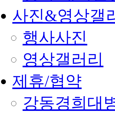
사진&영상갤
행사사진
영상갤러리
제휴/협약
강동경희대