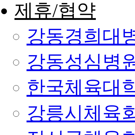
제휴/협약
강동경희대
강동성심병
한국체육대
강릉시체육