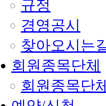
규정
경영공시
찾아오시는
회원종목단체
회원종목단
예약/신청