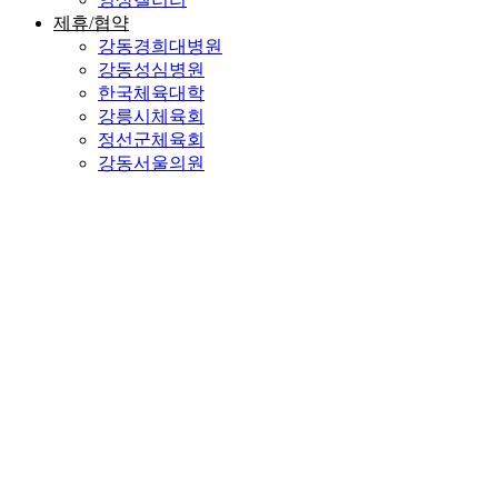
제휴/협약
강동경희대병원
강동성심병원
한국체육대학
강릉시체육회
정선군체육회
강동서울의원