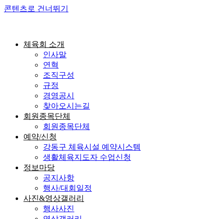
콘텐츠로 건너뛰기
체육회 소개
인사말
연혁
조직구성
규정
경영공시
찾아오시는길
회원종목단체
회원종목단체
예약/신청
강동구 체육시설 예약시스템
생활체육지도자 수업신청
정보마당
공지사항
행사/대회일정
사진&영상갤러리
행사사진
영상갤러리