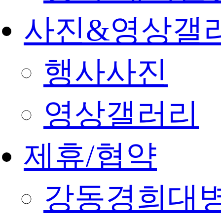
사진&영상갤
행사사진
영상갤러리
제휴/협약
강동경희대