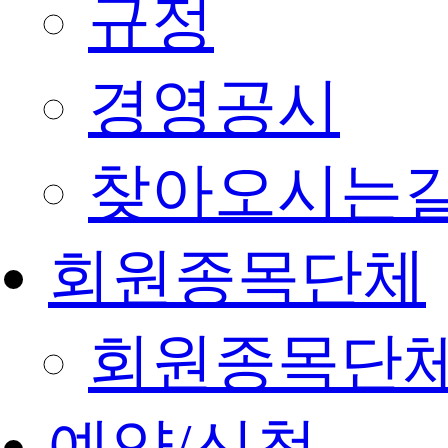
규정
경영공시
찾아오시는
회원종목단체
회원종목단
예약/신청