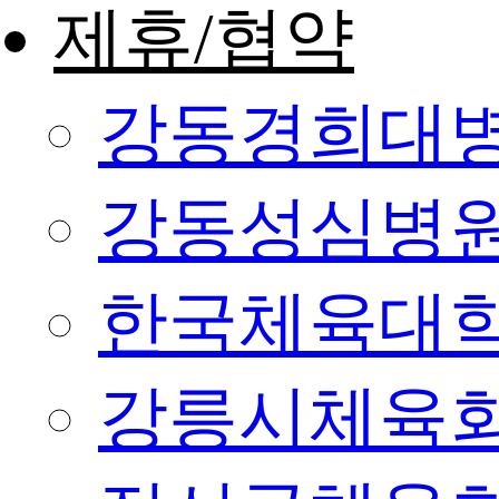
제휴/협약
강동경희대
강동성심병
한국체육대
강릉시체육