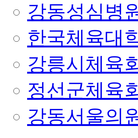
강동성심병
한국체육대
강릉시체육
정선군체육
강동서울의