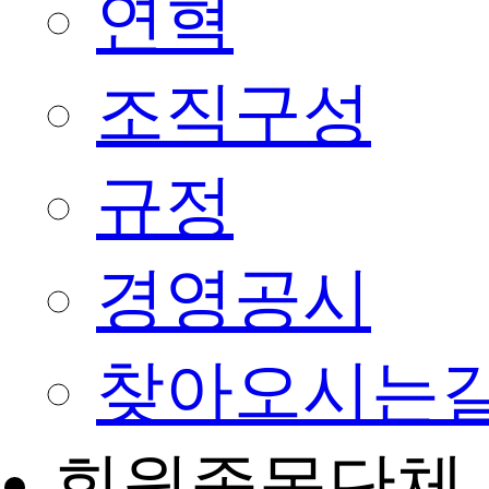
연혁
조직구성
규정
경영공시
찾아오시는
회원종목단체